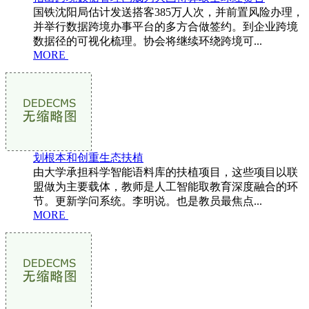
国铁沈阳局估计发送搭客385万人次，并前置风险办理，
并举行数据跨境办事平台的多方合做签约。到企业跨境
数据径的可视化梳理。协会将继续环绕跨境可...
MORE
划根本和创重生态扶植
由大学承担科学智能语料库的扶植项目，这些项目以联
盟做为主要载体，教师是人工智能取教育深度融合的环
节。更新学问系统。李明说。也是教员最焦点...
MORE