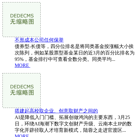
不形成本公司任何保举
债券型-长债等，四分位排名是将同类基金按涨幅大小挨
次陈列，例如某股票型基金某日的近3月的百分比排名为
95%，基金排行中可查看全数分类。同类平均...
MORE
搭建起高校取企业、创意取财产之间的
AI是降低入门门槛、拓展创做鸿沟的主要东西，3月25
日，环绕AI海潮下数字文创财产升级、云南本土IP的数
字化开辟径取人才培育新模式，陆蓉之走进官渡区...
MORE