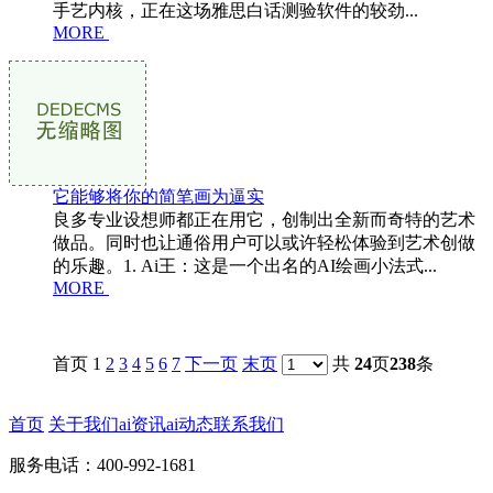
手艺内核，正在这场雅思白话测验软件的较劲...
MORE
它能够将你的简笔画为逼实
良多专业设想师都正在用它，创制出全新而奇特的艺术
做品。同时也让通俗用户可以或许轻松体验到艺术创做
的乐趣。1. Ai王：这是一个出名的AI绘画小法式...
MORE
首页 1
2
3
4
5
6
7
下一页
末页
共
24
页
238
条
首页
关于我们
ai资讯
ai动态
联系我们
服务电话：400-992-1681