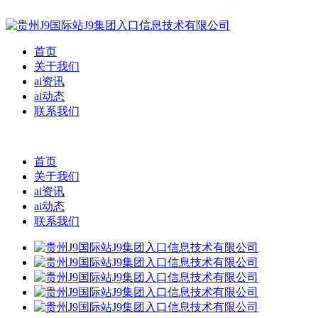
首页
关于我们
ai资讯
ai动态
联系我们
首页
关于我们
ai资讯
ai动态
联系我们